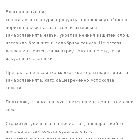
Благодарение на
своята лека текстура, продуктът прониква дълбоко в
порите на кожата, разтваря и изтласква
замърсяванията навън, укрепва нейния защитен слой,
изглажда бръчките и подобрява тонуса. Не оставя
лепкав или мазен филм върху кожата, не съдържа
изкуствени съставки.
Превръща се в сладко мляко, което разтваря грима и
замърсяванията, като същевременно успокоява
кожата.
Подходящ е за мазна, чувствителна и склонна към акне
кожа.
Страхотен универсален почистващ препарат, който
няма да остави кожата суха. Зеленото