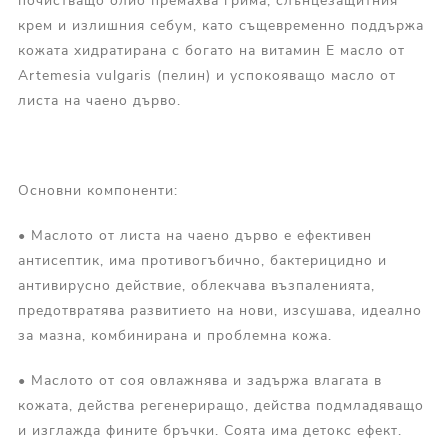
почистващо олио премахва грима, слънцезащитния
крем и излишния себум, като същевременно поддържа
кожата хидратирана с богато на витамин Е масло от
Artemesia vulgaris (пелин) и успокояващо масло от
листа на чаено дърво.
Основни компоненти:
• Маслото от листа на чаено дърво е ефективен
антисептик, има противогъбично, бактерицидно и
антивирусно действие, облекчава възпаленията,
предотвратява развитието на нови, изсушава, идеално
за мазна, комбинирана и проблемна кожа.
• Маслото от соя овлажнява и задържа влагата в
кожата, действа регенериращо, действа подмладяващо
и изглажда фините бръчки. Соята има детокс ефект.