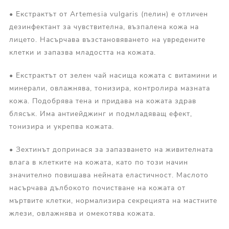
• Екстрактът от Artemesia vulgaris (пелин) е отличен
дезинфектант за чувствителна, възпалена кожа на
лицето. Насърчава възстановяването на увредените
клетки и запазва младостта на кожата.
• Екстрактът от зелен чай насища кожата с витамини и
минерали, овлажнява, тонизира, контролира мазната
кожа. Подобрява тена и придава на кожата здрав
блясък. Има антиейджинг и подмладяващ ефект,
тонизира и укрепва кожата.
• Зехтинът допринася за запазването на живителната
влага в клетките на кожата, като по този начин
значително повишава нейната еластичност. Маслото
насърчава дълбокото почистване на кожата от
мъртвите клетки, нормализира секрецията на мастните
жлези, овлажнява и омекотява кожата.