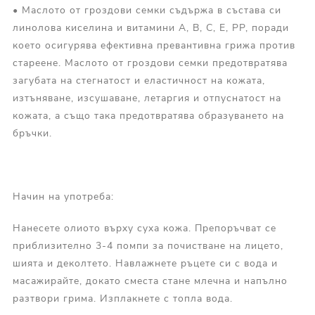
• Маслото от гроздови семки съдържа в състава си
линолова киселина и витамини A, B, C, E, PP, поради
което осигурява ефективна превантивна грижа против
стареене. Маслото от гроздови семки предотвратява
загубата на стегнатост и еластичност на кожата,
изтъняване, изсушаване, летаргия и отпуснатост на
кожата, а също така предотвратява образуването на
бръчки.
Начин на употреба:
Нанесете олиото върху суха кожа. Препоръчват се
приблизително 3-4 помпи за почистване на лицето,
шията и деколтето. Навлажнете ръцете си с вода и
масажирайте, докато сместа стане млечна и напълно
разтвори грима. Изплакнете с топла вода.