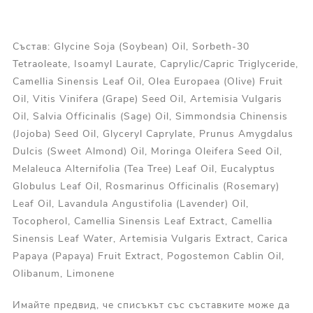
Състав: Glycine Soja (Soybean) Oil, Sorbeth-30
Tetraoleate, Isoamyl Laurate, Caprylic/Capric Triglyceride,
Camellia Sinensis Leaf Oil, Olea Europaea (Olive) Fruit
Oil, Vitis Vinifera (Grape) Seed Oil, Artemisia Vulgaris
Oil, Salvia Officinalis (Sage) Oil, Simmondsia Chinensis
(Jojoba) Seed Oil, Glyceryl Caprylate, Prunus Amygdalus
Dulcis (Sweet Almond) Oil, Moringa Oleifera Seed Oil,
Melaleuca Alternifolia (Tea Tree) Leaf Oil, Eucalyptus
Globulus Leaf Oil, Rosmarinus Officinalis (Rosemary)
Leaf Oil, Lavandula Angustifolia (Lavender) Oil,
Tocopherol, Camellia Sinensis Leaf Extract, Camellia
Sinensis Leaf Water, Artemisia Vulgaris Extract, Carica
Papaya (Papaya) Fruit Extract, Pogostemon Cablin Oil,
Olibanum, Limonene
Имайте предвид, че списъкът със съставките може да